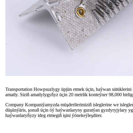
Transportation Howpsuzlygy üpjün etmek üçin, haýwan sütüklerini 
amatly. Siziň amatlylygyňyz üçin 20 metrlik konteýner 98,000 birli
Company Kompaniýamyzda müşderilerimiziň isleglerine we islegler
düşünýäris, şonuň üçin öý haýwanlaryny guratýan gyzdyryjylary yg
haýwanlaryňyzy ideg etmegiň işini ýönekeýleşdirer.