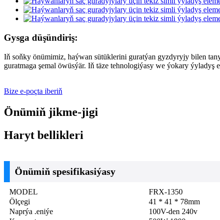
Gysga düşündiriş:
Iň soňky önümimiz, haýwan sütüklerini guratýan gyzdyryjy bilen tany
guratmaga şemal öwüsýär. Iň täze tehnologiýasy we ýokary ýyladyş e
Bize e-poçta iberiň
Önümiň jikme-jigi
Haryt bellikleri
Önümiň spesifikasiýasy
MODEL
FRX-1350
Ölçegi
41 * 41 * 78mm
Naprýa .eniýe
100V-den 240v