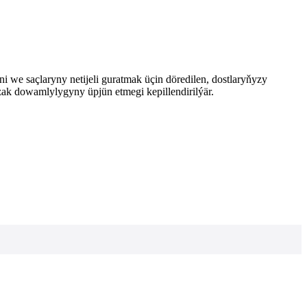
 we saçlaryny netijeli guratmak üçin döredilen, dostlaryňyzy
zak dowamlylygyny üpjün etmegi kepillendirilýär.