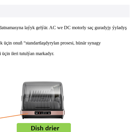
adatnamasyna laýyk gelýär. AC we DC motorly saç guradyjy ýyladyş
k üçin onuň “standartlaşdyrylan prosesi, hünär synagy
üçin ileri tutulýan markadyr.