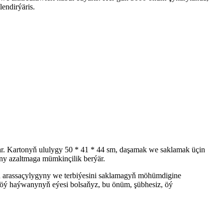
lendirýäris.
ar. Kartonyň ululygy 50 * 41 * 44 sm, daşamak we saklamak üçin
yny azaltmaga mümkinçilik berýär.
ň arassaçylygyny we terbiýesini saklamagyň möhümdigine
a öý haýwanynyň eýesi bolsaňyz, bu önüm, şübhesiz, öý