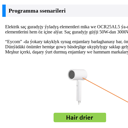
Programma ssenarileri
Elektrik saç guradyjy ýyladyş elementleri mika we OCR25AL5 ýa-d
elementlerini hem öz içine alýar. Saç guradyjy güýji 50W-dan 3000W-
“Eycom” -da ýokary takyklyk synag enjamlary barlaghanasy bar, önü
Dünýädäki önümler hemişe gowy bäsdeşlige ukyplylygy saklap gelý
Meşhur içerki, daşary ýurt durmuş enjamlary we hammam markalaryny