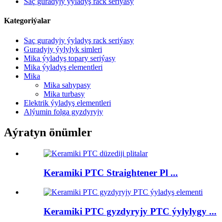
Saç guradyjy ýyladyş rack seriýasy
Kategoriýalar
Saç guradyjy ýyladyş rack seriýasy
Guradyjy ýylylyk simleri
Mika ýyladyş topary seriýasy
Mika ýyladyş elementleri
Mika
Mika sahypasy
Mika turbasy
Elektrik ýyladyş elementleri
Alýumin folga gyzdyryjy
Aýratyn önümler
Keramiki PTC Straightener Pl ...
Keramiki PTC gyzdyryjy PTC ýylylygy ...