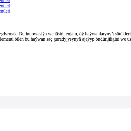
şdyrmak. Bu innowasiýa we täsirli enjam, öý haýwanlarynyň sütüklerini
lementi bilen bu haýwan saç guradyjysynyň ajaýyp öndürijiligini we u