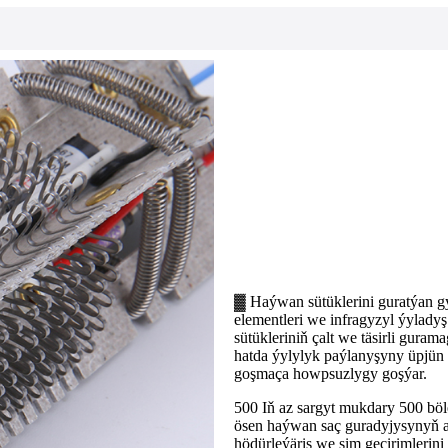
▓ Haýwan sütüklerini guratýan gyz
elementleri we infragyzyl ýylady
sütükleriniň çalt we täsirli guram
hatda ýylylyk paýlanyşyny üpjün 
goşmaça howpsuzlygy goşýar.
500 Iň az sargyt mukdary 500 bö
ösen haýwan saç guradyjysynyň ar
hödürleýäris we sim geçirimlerin