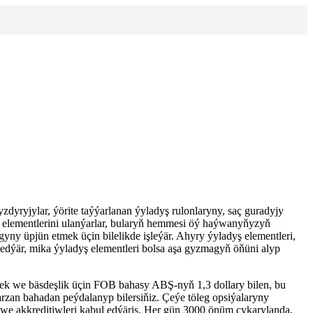
dyryjylar, ýörite taýýarlanan ýyladyş rulonlaryny, saç guradyjy
ş elementlerini ulanýarlar, bularyň hemmesi öý haýwanyňyzyň
agyny üpjün etmek üçin bilelikde işleýär. Ahyry ýyladyş elementleri,
edýär, mika ýyladyş elementleri bolsa aşa gyzmagyň öňüni alyp
lek we bäsdeşlik üçin FOB bahasy ABŞ-nyň 1,3 dollary bilen, bu
zan bahadan peýdalanyp bilersiňiz. Çeýe töleg opsiýalaryny
i we akkreditiwleri kabul edýäris. Her gün 3000 önüm çykarylanda,