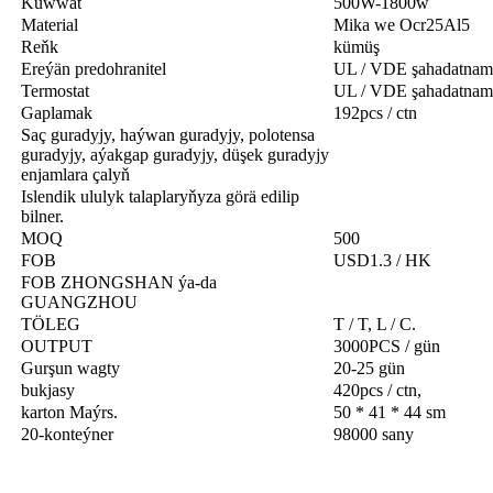
Kuwwat
500W-1800w
Material
Mika we Ocr25Al5
Reňk
kümüş
Ereýän predohranitel
UL / VDE şahadatnama
Termostat
UL / VDE şahadatnama
Gaplamak
192pcs / ctn
Saç guradyjy, haýwan guradyjy, polotensa
guradyjy, aýakgap guradyjy, düşek guradyjy
enjamlara çalyň
Islendik ululyk talaplaryňyza görä edilip
bilner.
MOQ
500
FOB
USD1.3 / HK
FOB ZHONGSHAN ýa-da
GUANGZHOU
TÖLEG
T / T, L / C.
OUTPUT
3000PCS / gün
Gurşun wagty
20-25 gün
bukjasy
420pcs / ctn,
karton Maýrs.
50 * 41 * 44 sm
20-konteýner
98000 sany