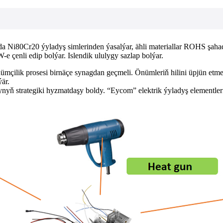
a Ni80Cr20 ýyladyş simlerinden ýasalýar, ähli materiallar ROHS şah
e çenli edip bolýar. Islendik ululygy sazlap bolýar.
mçilik prosesi birnäçe synagdan geçmeli. Önümleriň hilini üpjün etme
är.
ň strategiki hyzmatdaşy boldy. “Eycom” elektrik ýyladyş elementleri 