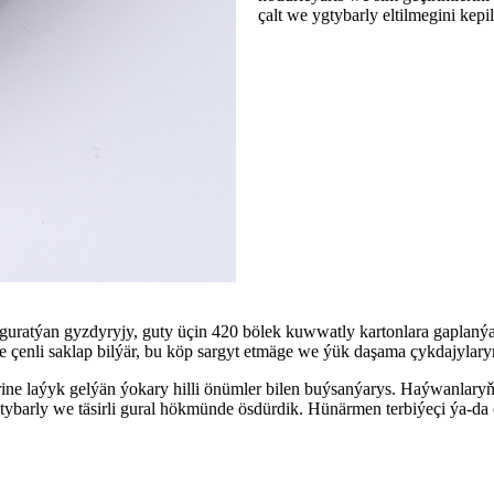
çalt we ygtybarly eltilmegini kepil
guratýan gyzdyryjy, guty üçin 420 bölek kuwwatly kartonlara gaplaný
ge çenli saklap bilýär, bu köp sargyt etmäge we ýük daşama çykdajylar
ine laýyk gelýän ýokary hilli önümler bilen buýsanýarys. Haýwanlary
tybarly we täsirli gural hökmünde ösdürdik. Hünärmen terbiýeçi ýa-d