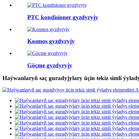
PTC kondisioner gyzdyryjy
Kosmos gyzdyryjy
Göçme gyzdyryjy
Haýwanlaryň saç guradyjylary üçin tekiz simli ýylady