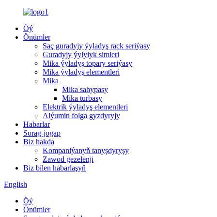
Öý
Önümler
Saç guradyjy ýyladyş rack seriýasy
Guradyjy ýylylyk simleri
Mika ýyladyş topary seriýasy
Mika ýyladyş elementleri
Mika
Mika sahypasy
Mika turbasy
Elektrik ýyladyş elementleri
Alýumin folga gyzdyryjy
Habarlar
Sorag-jogap
Biz hakda
Kompaniýanyň tanyşdyryşy
Zawod gezelenji
Biz bilen habarlaşyň
English
Öý
Önümler